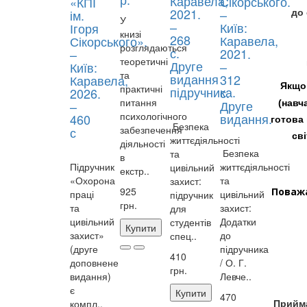
Каравела,
Сікорського.
«КПІ
2021.
–
ім.
до
У
–
Київ:
Ігоря
книзі
268
Каравела,
Сікорського».
розглядаються
с.
2021.
–
теоретичні
Друге
–
Київ:
та
видання
312
Каравела,
Якщо 
практичні
підручника.
с.
2026.
питання
Друге
–
(навч
психологічного
видання.
460
готова
Безпека
забезпечення
с
св
життєдіяльності
діяльності
Безпека
та
в
Підручник
життєдіяльності
цивільний
екстр..
«Охорона
та
захист:
925
Поважа
праці
цивільний
підручник
грн.
та
захист:
для
цивільний
Додатки
студентів
Купити
захист»
до
спец..
(друге
підручника
410
доповнене
/ О. Г.
грн.
видання)
Левче..
є
Купити
470
компл..
Приймал