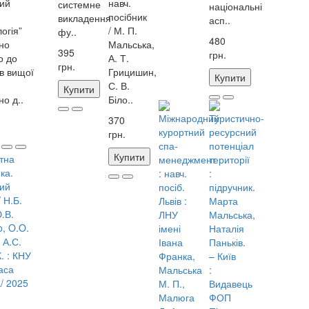
ий
навч.
системне
національні
посібник
викладення
асп..
огія”
/ М. П.
фу..
480
но
Мальська,
395
грн.
о до
А. Т.
грн.
ів вищої
Грицишин,
Купити
С. В.
Купити
о д..
Біло..
370
грн.
Купити