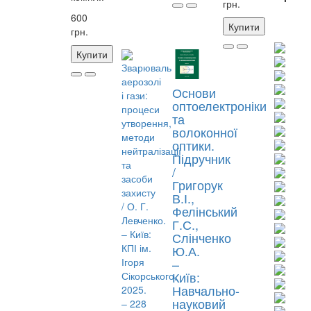
грн.
600
Купити
грн.
Купити
Основи
оптоелектроніки
та
волоконної
оптики.
Підручник
/
Григорук
В.І.,
Фелінський
Г.С.,
Слінченко
Ю.А.
–
Київ:
Навчально-
науковий