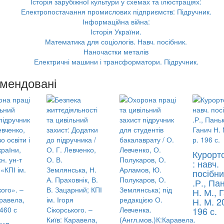
мендовані
Курорт
: навч.
посібни
.Р., Па
Н. М., 
Н. М. 2
196 с.