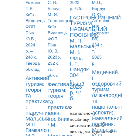
ГАСТРОНОМІЧНИЙ
ТУРИЗМ.
НАВЧАЛЬНИЙ
ПОСІБНИК.
М. П.
Мальська,
М. І.
Філь,
І. Г.
Пандяк.
Медичний
304
і
Активний
с.
оздоровчий
туризм:
Фестивальний
2023
туризм
теорія
туризм:
р. Ч/
(міжнародні
та
теорія
б.
та
практика
та
національні
:
практика:
У
аспекти).
підручник.
навч.
навчальному
Навчальний
Мальська
посібник
посібнику
посібник.
М.П.,
/ М.
систематизовано
Мальська
Гамкало
П.
виклад методологічних
М.П.,
М.З.,
Мальська,