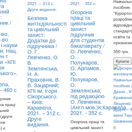
на
Навчальн
та
посібник
ьний
Охорона
“Курортол
:
праці та
Безпека
розробле
ник /
цивільний
життєдіяльності
відповідн
захист
та цивільний
стандарт
нко,
підручник
захист:
освіти та
М-во
для студентів
Додатки до
призначен
 і науки
бакалаврату /
підручника /
и, Нац.
О. Левченко,
О. Г.
350 грн.
ун-т
О.
Левченко, О.
и «КПІ
Купити
Полукаров,
В.
ря
О. Арламов,
Землянська,
ького».
Ю.
Н. А.
:
Полукаров,
Праховнік, В.
ела,
О.
В. Зацарний;
– 460 с
Землянська;
КПІ ім. Ігоря
під редакцією
Сікорського.
чник
О. Левченка.
– Київ:
а праці
(Англ.мов.)К:Каравела.
Каравела,
льний
2021. - 352 с.
2021. – 312 с.
 (друге
Друге
Охорона праці та
ене
видання.
цивільний захист
) є