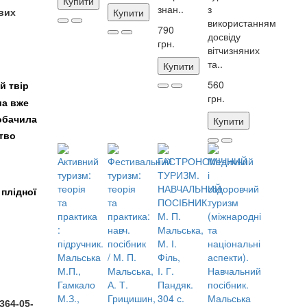
Купити
знан..
з
Купити
ових
використанням
790
досвіду
грн.
вітчизняних
!
та..
Купити
560
й твір
грн.
ша вже
обачила
Купити
тво
плідної
364-05-