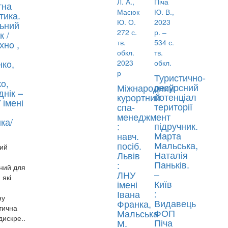
тна
тика.
ьний
к /
хнo ,
нкo,
Туристично-
o,
ресурсний
Міжнародний
днік –
потенціал
курортний
 імені
території
спа-
:
менеджмент
ка/
підручник.
:
Марта
навч.
Мальська,
посіб.
ий
Наталія
Львів
Паньків.
:
ний для
–
ЛНУ
 які
Київ
імені
:
Івана
ну
Видавець
Франка,
тична
ФОП
Мальська
 дискре..
Піча
М.