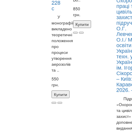
Охоро
228
праці 
с
850
цивіл
грн.
захист
У
підруч
монографії
Купити
О.Г.
викладено
Левче
теоретичні
О.І./ 
положення
освіти
про
Україн
процеси
техн. 
утворення
Україн
аерозолів
ім. Іго
та ..
Сікорс
– Київ
550
Карав
грн.
2026. 
Купити
Підру
«Охорон
та циві
захист»
доповн
видання