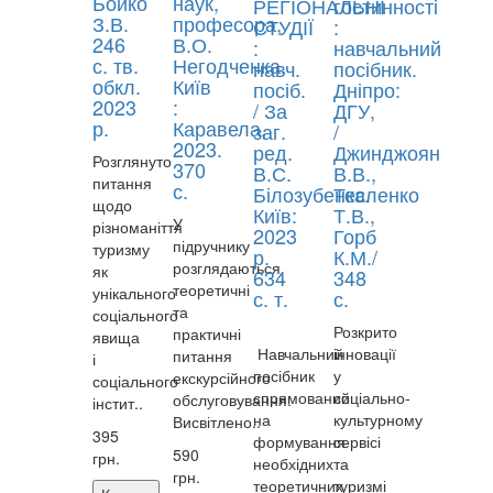
Бойко
наук,
РЕГІОНАЛЬНІ
гостинності
З.В.
професора,
СТУДІЇ
:
246
В.О.
:
навчальний
с. тв.
Негодченка.
навч.
посібник.
обкл.
Київ
посіб.
Дніпро:
2023
:
/ За
ДГУ,
р.
Каравела,
заг.
/
2023.
ред.
Джинджоян
Розглянуто
370
В.С.
В.В.,
питання
с.
Білозубенкa.
Тесленко
щодо
Київ:
Т.В.,
У
різноманіття
2023
Горб
підручнику
туризму
р.
К.М./
розглядаються
як
634
348
теоретичні
унікального
с. т.
с.
та
соціального
Розкрито
практичні
явища
Навчальний
інновації
питання
і
посібник
у
екскурсійного
соціального
спрямований
соціально-
обслуговування.
інстит..
на
культурному
Висвітлено..
395
формування
сервісі
590
грн.
необхідних
та
грн.
теоретичних
туризмі