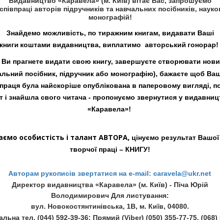
Видавництво «Каравела» (м. Київ) вітає Вас,
запрошуємо
cпівпраці
авторів
підручників
та
навчальних посібників, наук
монографій!
Знайдемо можливість, по тиражним книгам, видавати Ваші
книги
коштами
видавництва, виплатимо авторський
гонорар
Ви прагнете видати свою книгу, завершуєте створювати нови
альний посібник, підручник або монографію), бажаєте щоб Ва
 праця була найскоріше опублікована в паперовому вигляді, п
іт і знайшла свого читача - пропонуємо звернутися у видавниц
«Каравела»!
ємо особистість і талант АВТОРА,
цінуємо результат Вашої 
творчої праці – КНИГУ!
Авторам рукописів звертатися на e-mail: caravela@ukr.net
Директор видавництва «Каравела» (м. Київ) - Піча Юрій
Володимирович Для листування:
вул. Новокостянтинівська, 1В, м. Київ, 04080.
ьна тел. (044) 592-39-36; Прямий (Viber) (050) 355-77-75, (068) 