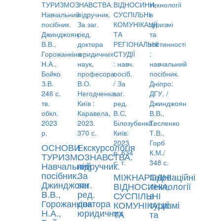
ОСНОВИ
Екскурсологія
ТУРИЗМОЗНАВСТВА.
:
Навчальний
підручник.
посібник.
За
МІЖНАРОДНІ
Інноваційні
Джинджоян
заг.
ВІДНОСИНИ,
технології
В.В.,
ред.
СУСПІЛЬНІ
в
Горожанкіна
доктора
КОМУНІКАЦІЇ
туризмі
Н.А.,
юридичних
ТА
та