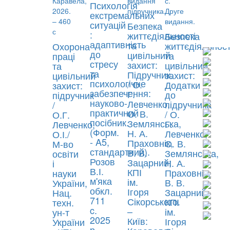
Психологія
екстремальних
ситуацій
Безпека
:
життєдіяльності
Безпека
адаптивність
та
життєдіяльност
Охорона
до
цивільний
та
праці
стресу
захист:
цивільний
та
та
Підручник.
захист:
цивільний
психологічне
/ О.
Додатки
захист:
забезпечення:
Г.
до
підручник
науково-
Левченко,
підручника
/
практичний
О. В.
/ О.
О.Г.
посібник.
Землянська,
Г.
Левченко,
(Форм.
Н. А.
Левченко,
О.І./
- A5,
Праховнік,
О. В.
М-во
стандартний).
В. В.
Землянська,
освіти
Розов
Зацарний;
Н. А.
і
В.І.
КПІ
Праховнік,
науки
м'яка
ім.
В. В.
України,
обкл.
Ігоря
Зацарний;
Нац.
711
Сікорського.
КПІ
техн.
c.
–
ім.
ун-т
2025
Київ:
Ігоря
України
р.