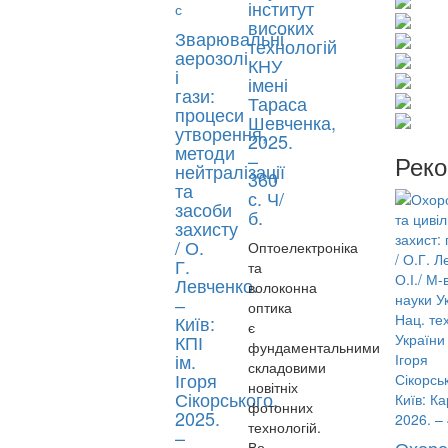
інститут
високих
Зварювальні
технологій
аерозолі
КНУ
і
імені
гази:
Тараса
процеси
Шевченка,
утворення,
2025.
методи
–
Реко
нейтралізації
360
та
с. Ч/
засоби
б.
захисту
/ О.
Оптоелектроніка
Г.
та
Левченко.
волоконна
‒
оптика
Київ:
є
КПІ
фундаментальними
ім.
складовими
Ігоря
новітніх
Сікорського,
фотонних
2025.
технологій.
–
Во..