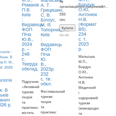
та
Бордун
Романів
А. Т.
організаційних напрямів&n..
О.Ю,
П.В.
Грицишин,
Антонюк
Київ
С. В.
550
Н.В.
:
Білоус,
грн.
(Формат
Видавець
М. Я.
Купити
В5).
ФОП
Топорницька.
234
Піча
Київ
с. т.
Ю.В.,
:
2023
2024
Видавець
р.
р. –
ФОП
248
Піча
Мальська
с.
Ю.
М.П.,
Тверда
В.,
Бордун
обклад.
2023р.
О.Ю.,
232
Антонюк
с. тв.
ологія
Підручник
Н.В.
обкл.
«Активний
Медичний
к. В
Фестивальний
туризм:
і
ньків
туризм:
теорія
оздоровчий
Ганич
теорія
та
туризм
026 р.
та
практика»
(міжнародні
практика:
містить
та