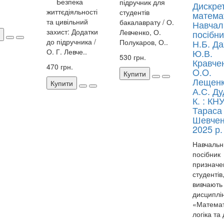
Безпека
підручник для
Дискре
життєдіяльності
студентів
матема
та цивільний
бакалаврату / О.
Навчал
захист: Додатки
Левченко, О.
посібни
до підручника /
Полукаров, О..
Н.Б. Да
О. Г. Левче..
Ю.В.
530 грн.
Кравче
470 грн.
O.O.
Купити
Лещенк
Купити
А.С. Ду
К. : КНУ
Тараса
Шевчен
2025 р.
Навчальн
посібник
призначе
студентів,
вивчають
дисциплі
«Матема
логіка та