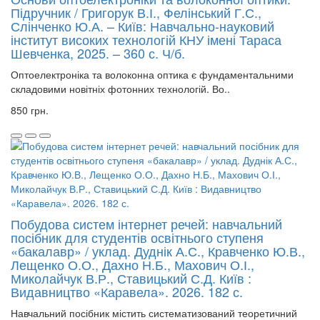
Підручник / Григорук В.І., Фелінський Г.С.,
Слінченко Ю.А. – Київ: Навчально-науковий
інститут високих технологій КНУ імені Тараса
Шевченка, 2025. – 360 с. Ч/б.
Оптоелектроніка та волоконна оптика є фундаментальними
складовими новітніх фотонних технологій. Во..
850 грн.
Побудова систем інтернет речей: навчальний
посібник для студентів освітнього ступеня
«бакалавр» / уклад. Дуднік А.С., Кравченко Ю.В.,
Лещенко О.О., Дахно Н.Б., Махович О.І.,
Миколайчук В.Р., Ставицький С.Д. Київ :
Видавництво «Каравела». 2026. 182 с.
Навчальний посібник містить систематизований теоретичний