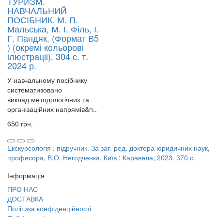
ТУРИЗМ.
НАВЧАЛЬНИЙ
ПОСІБНИК. М. П.
Мальська, М. І. Філь, І.
Г. Пандяк. (Формат В5
) (окремі кольорові
ілюстраціі). 304 с. т.
2024 р.
У навчальному посібнику
систематизовано
виклад методологічних та
організаційних напрямів&n..
650 грн.
Екскурсологія : підручник. За заг. ред. доктора юридичних наук
,
професора
,
В.О. Негодченка. Київ : Каравела
,
2023. 370 с.
Інформація
ПРО НАС
ДОСТАВКА
Політика конфіденційності