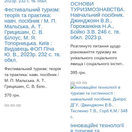
ОСНОВИ
ТУРИЗМОЗНАВСТВА.
Фестивальний туризм:
Навчальний посібник.
теорія та практика:
Джинджоян В.В.,
навч. посібник / М. П.
Горожанкіна Н.А.,
Мальська, А. Т.
Бойко З.В. 246 с. тв.
Грицишин, С. В.
обкл. 2023 р.
Білоус, М. Я.
Топорницька. Київ :
Розглянуто питання щодо
Видавець ФОП Піча
різноманіття туризму як
Ю. В., 2023р. 232 с. тв.
унікального соціального
обкл.
явища і соціального інстит..
Фестивальний туризм: теорія
395 грн.
та практика: навч. посібник /
М. П. Мальська, А. Т.
Грицишин, С. В. Біло..
370 грн.
Інноваційні технології
в туризмі та