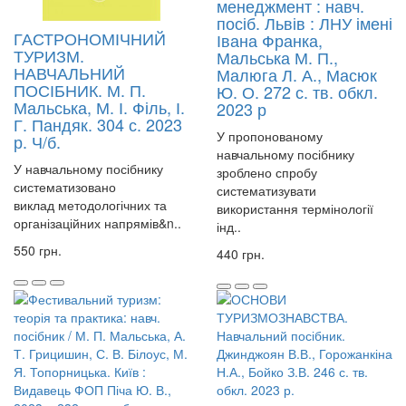
менеджмент : навч.
посіб. Львів : ЛНУ імені
ГАСТРОНОМІЧНИЙ
Івана Франка,
ТУРИЗМ.
Мальська М. П.,
НАВЧАЛЬНИЙ
Малюга Л. А., Масюк
ПОСІБНИК. М. П.
Ю. О. 272 с. тв. обкл.
Мальська, М. І. Філь, І.
2023 р
Г. Пандяк. 304 с. 2023
У пропонованому
р. Ч/б.
навчальному посібнику
У навчальному посібнику
зроблено спробу
систематизовано
систематизувати
виклад методологічних та
використання термінології
організаційних напрямів&n..
інд..
550 грн.
440 грн.