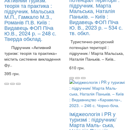
Активний туризм:
підручник. Марта
теорія та практика :
Мальська, Наталія
підручник. Мальська
Паньків. – Київ :
М.П., Гамкало М.З.,
Видавець ФОП Піча
Романів П.В. Київ :
Ю. В., 2023 р. – 534 с.
Видавець ФОП Піча
тв. обкл.
Ю.В., 2024 р. – 248 с.
Тверда обклад.
Туристично-ресурсний
Підручник «Активний
потенціал території :
туризм: теорія та практика»
підручник / Марта Мальська,
містить системне викладення
Наталія Паньків. – Київ..
фу..
610 грн.
395 грн.
Іміджеологія і PR у
туризмі : підручник/
Марта Маль- ська,