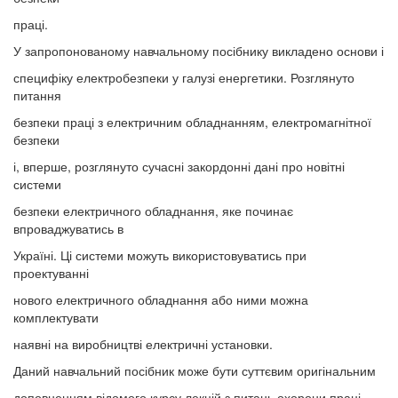
праці.
У запропонованому навчальному посібнику викладено основи і
специфіку електробезпеки у галузі енергетики. Розглянуто
питання
безпеки праці з електричним обладнанням, електромагнітної
безпеки
і, вперше, розглянуто сучасні закордонні дані про новітні
системи
безпеки електричного обладнання, яке починає
впроваджуватись в
Україні. Ці системи можуть використовуватись при
проектуванні
нового електричного обладнання або ними можна
комплектувати
наявні на виробництві електричні установки.
Даний навчальний посібник може бути суттєвим оригінальним
доповненням відомого курсу лекцій з питань охорони праці