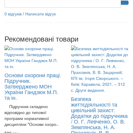
0 відгуків
/
Написати відгук
Рекомендовані товари
Основи охорони праці.
Підручник.
Затверджено МОН
України Гандзюк М.П.
та ін.
Безпека
життєдіяльності та
Підручник складено
цивільний захист:
відповідно до типової
Додатки до підручника
програми нормативної
/ О. Г. Левченко, О. В.
дисципліни "Основи охоро..
Землянська, Н. А.
Праховнік, В. В.