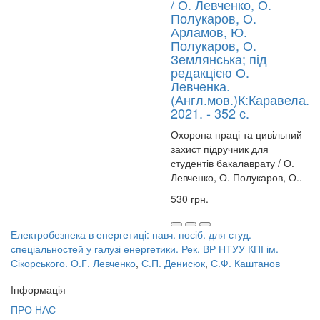
/ О. Левченко, О.
Полукаров, О.
Арламов, Ю.
Полукаров, О.
Землянська; під
редакцією О.
Левченка.
(Англ.мов.)К:Каравела.
2021. - 352 с.
Охорона праці та цивільний
захист підручник для
студентів бакалаврату / О.
Левченко, О. Полукаров, О..
530 грн.
Електробезпека в енергетиці: навч. посіб. для студ.
спеціальностей у галузі енергетики. Рек. ВР НТУУ КПІ ім.
Сікорського. О.Г. Левченко
,
С.П. Денисюк
,
С.Ф. Каштанов
Інформація
ПРО НАС