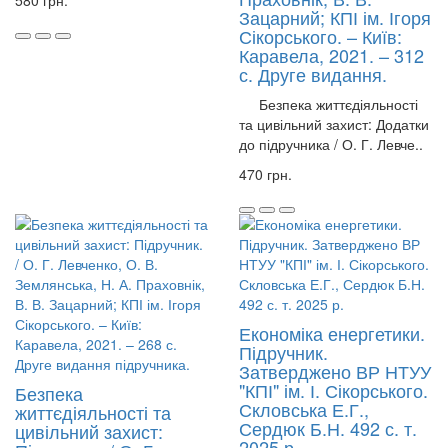
580 грн.
Зацарний; КПІ ім. Ігоря
Сікорського. – Київ:
Каравела, 2021. – 312
с. Друге видання.
Безпека життєдіяльності
та цивільний захист: Додатки
до підручника / О. Г. Левче..
470 грн.
Економіка енергетики.
Підручник.
Затверджено ВР НТУУ
"КПІ" ім. І. Сікорського.
Безпека
Скловська Е.Г.,
життєдіяльності та
Сердюк Б.Н. 492 с. т.
цивільний захист:
2025 р.