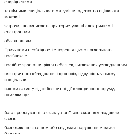
спорідненими
технічними спеціальностями, уміння адекватно оцінювати
можливі
загрози, що виникають при користуванні електричним і
електронним
обладнанням.
Причинами необхідності створення цього навчального
посібника є
постійне зростання рівня небезпек, викликаних ускладненням
електричного обладнання і процесів; відсутність у ньому
спеціальних
систем захисту від небезпечної дії електричного струму;
помилки при
його проектуванні та експлуатації; зневажанням людиною
своєю
безпекою; не знанням або свідомим порушенням вимог
безпеки