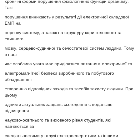
хронічні форми порушення фізіологічних функцій організму.
Такі
порушення виникають у результаті дії електричної складової
ЕМП на
нервову систему, а також на структуру кори головного та
спинного
мозку, серцево-судинної та сечостатевої систем людини. Тому
в наш
час особлива увага має приділятися питанням електричної та
електромагнітної безпеки виробничого та побутового
обладнання і
створенню відповідних заходів та засобів захисту людини. При
цьому
одним з актуальних завдань сьогодення є подальше
підвищення
науково-освітнього та виховного рівня студентів, які
навчаються за
спеціальностями у галузі електроенергетики та іншими