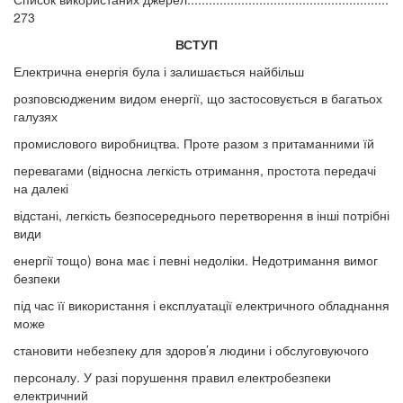
273
ВСТУП
Електрична енергія була і залишається найбільш
розповсюдженим видом енергії, що застосовується в багатьох
галузях
промислового виробництва. Проте разом з притаманними їй
перевагами (відносна легкість отримання, простота передачі
на далекі
відстані, легкість безпосереднього перетворення в інші потрібні
види
енергії тощо) вона має і певні недоліки. Недотримання вимог
безпеки
під час її використання і експлуатації електричного обладнання
може
становити небезпеку для здоров’я людини і обслуговуючого
персоналу. У разі порушення правил електробезпеки
електричний